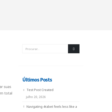
Últimos Posts
ar suas
Test Post Created
om total
julho 20, 2026
Navigating 4rabet feels less like a