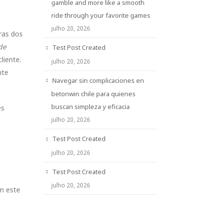
gamble and more like a smooth
ride through your favorite games
julho 20, 2026
ras dos
de
Test Post Created
liente.
julho 20, 2026
nte
Navegar sin complicaciones en
betonwin chile para quienes
buscan simpleza y eficacia
es
julho 20, 2026
Test Post Created
julho 20, 2026
Test Post Created
julho 20, 2026
em este