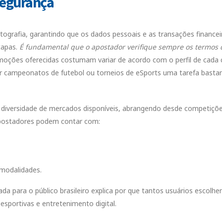
Segurança
tografia, garantindo que os dados pessoais e as transações financei
tapas.
É fundamental que o apostador verifique sempre os termos 
omoções oferecidas costumam variar de acordo com o perfil de cada c
por campeonatos de futebol ou torneios de eSports uma tarefa basta
la diversidade de mercados disponíveis, abrangendo desde competiçõ
 apostadores podem contar com:
 modalidades.
da para o público brasileiro explica por que tantos usuários escolh
esportivas e entretenimento digital.