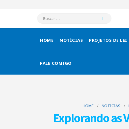
HOME
NOTÍCIAS
PROJETOS DE LEI
FALE COMIGO
HOME
NOTÍCIAS
Explorando as 