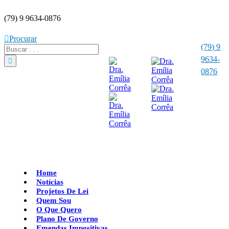
(79) 9 9634-0876
Procurar
(79) 9
9634-
0876
Home
Notícias
Projetos De Lei
Quem Sou
O Que Quero
Plano De Governo
Emendas Impositivas