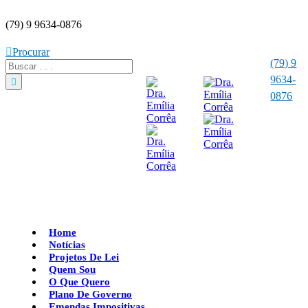
(79) 9 9634-0876
Procurar
(79) 9
9634-
0876
Home
Notícias
Projetos De Lei
Quem Sou
O Que Quero
Plano De Governo
Emendas Impositivas