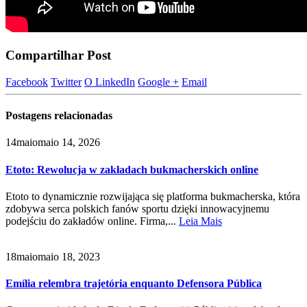
Compartilhar Post
Facebook
Twitter
O LinkedIn
Google +
Email
Postagens
relacionadas
14
maio
maio 14, 2026
Etoto: Rewolucja w zakładach bukmacherskich online
Etoto to dynamicznie rozwijająca się platforma bukmacherska, która
zdobywa serca polskich fanów sportu dzięki innowacyjnemu
podejściu do zakładów online. Firma,...
Leia Mais
18
maio
maio 18, 2023
Emília relembra trajetória enquanto Defensora Pública