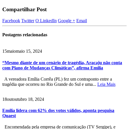
Compartilhar Post
Facebook
Twitter
O LinkedIn
Google +
Email
Postagens
relacionadas
15
maio
maio 15, 2024
“Mesmo diante de um cenário de tragédia, Aracaju não conta
com Plano de Mudanças Climáticas”, afirma Emília
A vereadora Emília Corrêa (PL) fez um contraponto entre a
tragédia que ocorreu no Rio Grande do Sul e uma...
Leia Mais
18
out
outubro 18, 2024
Emília lidera com 62% dos votos válidos, aponta pesquisa
Quaest
Encomendada pela empresa de comunicação (TV Sergipe), e