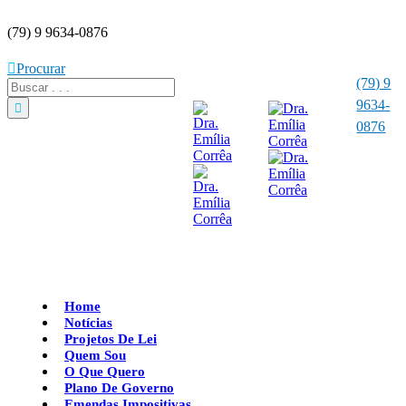
(79) 9 9634-0876
Procurar
(79) 9
9634-
0876
Home
Notícias
Projetos De Lei
Quem Sou
O Que Quero
Plano De Governo
Emendas Impositivas