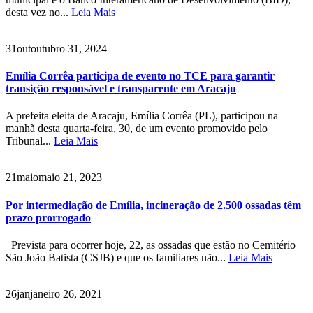
desta vez no...
Leia Mais
31
out
outubro 31, 2024
Emília Corrêa participa de evento no TCE para garantir
transição responsável e transparente em Aracaju
A prefeita eleita de Aracaju, Emília Corrêa (PL), participou na
manhã desta quarta-feira, 30, de um evento promovido pelo
Tribunal...
Leia Mais
21
maio
maio 21, 2023
Por intermediação de Emília, incineração de 2.500 ossadas têm
prazo prorrogado
Prevista para ocorrer hoje, 22, as ossadas que estão no Cemitério
São João Batista (CSJB) e que os familiares não...
Leia Mais
26
jan
janeiro 26, 2021