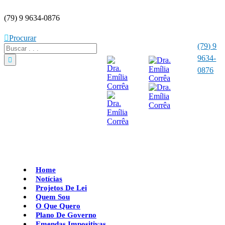
(79) 9 9634-0876
Procurar
(79) 9
9634-
0876
Home
Notícias
Projetos De Lei
Quem Sou
O Que Quero
Plano De Governo
Emendas Impositivas