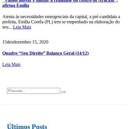
“Vamos inovar e mudar a realidade do centro de Aracaju”,
afirma Emília
Atenta às necessidades emergenciais da capital, a pré-candidata a
prefeita, Emília Corrêa (PL) tem se empenhado na elaboração do
seu...
Leia Mais
15
dez
dezembro 15, 2020
Quadro “Seu Direito” Balanço Geral (14/12)
Leia Mais
Últimos Posts