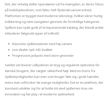
Det, der virkelig skiller operatøren ud fra mængden, er deres fokus
på mobiloplevelsen, som føles
helt flydende
uanset enhed.
Platformen er bygget med moderne teknologi, hvilket sikrer hurtig
indlæsning og nem navigation gennem de forskellige kategorier.
Spillere kan nyde godt af et imponerende katalog, der blandt andet
inkluderer følgende typer af indhold:
Klassiske spillemaskiner med høj varians
Live dealer spil i HD-kvalitet
Progressive jackpots med store gevinster
Samlet set leverer udbyderen en tryg og reguleret oplevelse for
danske brugere, der vægter sikkerhed højt. Med en licens fra
Spillemyndigheden kan man som bruger føle sig i gode hænder,
mens man udforsker de mange muligheder. Det er en platform, der
konstant udvikler sig for at holde trit med spillernes krav om
innovation og fair play i et moderne spilmarked.