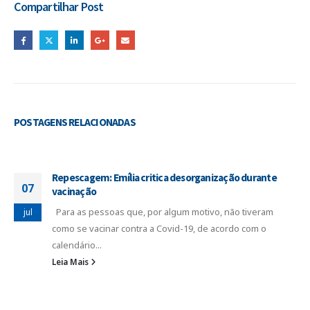
Compartilhar Post
POSTAGENS
RELACIONADAS
Repescagem: Emília critica desorganização durante
07
vacinação
Para as pessoas que, por algum motivo, não tiveram
jul
como se vacinar contra a Covid-19, de acordo com o
calendário...
Leia Mais