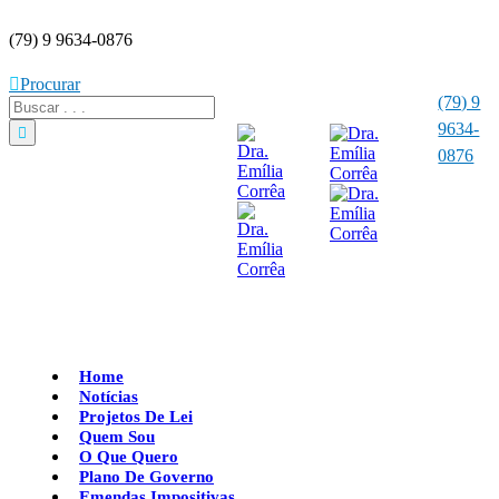
(79) 9 9634-0876
Procurar
(79) 9
9634-
0876
Home
Notícias
Projetos De Lei
Quem Sou
O Que Quero
Plano De Governo
Emendas Impositivas