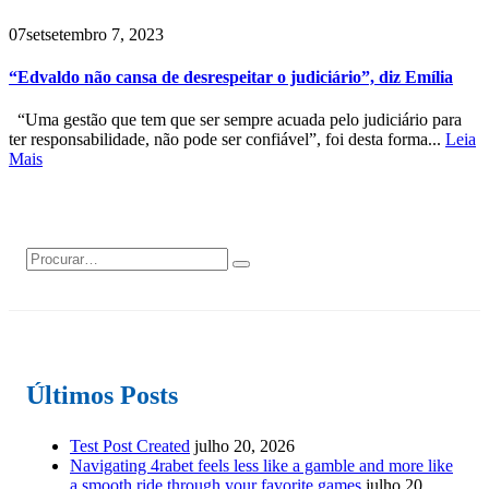
07
set
setembro 7, 2023
“Edvaldo não cansa de desrespeitar o judiciário”, diz Emília
“Uma gestão que tem que ser sempre acuada pelo judiciário para
ter responsabilidade, não pode ser confiável”, foi desta forma...
Leia
Mais
Últimos Posts
Test Post Created
julho 20, 2026
Navigating 4rabet feels less like a gamble and more like
a smooth ride through your favorite games
julho 20,