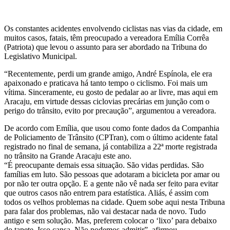
Os constantes acidentes envolvendo ciclistas nas vias da cidade, em
muitos casos, fatais, têm preocupado a vereadora Emília Corrêa
(Patriota) que levou o assunto para ser abordado na Tribuna do
Legislativo Municipal.
“Recentemente, perdi um grande amigo, André Espínola, ele era
apaixonado e praticava há tanto tempo o ciclismo. Foi mais um
vítima. Sinceramente, eu gosto de pedalar ao ar livre, mas aqui em
Aracaju, em virtude dessas ciclovias precárias em junção com o
perigo do trânsito, evito por precaução”, argumentou a vereadora.
De acordo com Emília, que usou como fonte dados da Companhia
de Policiamento de Trânsito (CPTran), com o último acidente fatal
registrado no final de semana, já contabiliza a 22ª morte registrada
no trânsito na Grande Aracaju este ano.
“É preocupante demais essa situação. São vidas perdidas. São
famílias em luto. São pessoas que adotaram a bicicleta por amar ou
por não ter outra opção. E a gente não vê nada ser feito para evitar
que outros casos não entrem para estatística. Aliás, é assim com
todos os velhos problemas na cidade. Quem sobe aqui nesta Tribuna
para falar dos problemas, não vai destacar nada de novo. Tudo
antigo e sem solução. Mas, preferem colocar o ‘lixo’ para debaixo
do tapete. Isso cansa. Não podemos admitir”, afirmou.