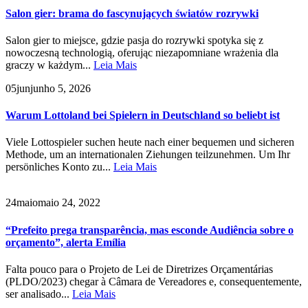
Salon gier: brama do fascynujących światów rozrywki
Salon gier to miejsce, gdzie pasja do rozrywki spotyka się z
nowoczesną technologią, oferując niezapomniane wrażenia dla
graczy w każdym...
Leia Mais
05
jun
junho 5, 2026
Warum Lottoland bei Spielern in Deutschland so beliebt ist
Viele Lottospieler suchen heute nach einer bequemen und sicheren
Methode, um an internationalen Ziehungen teilzunehmen. Um Ihr
persönliches Konto zu...
Leia Mais
24
maio
maio 24, 2022
“Prefeito prega transparência, mas esconde Audiência sobre o
orçamento”, alerta Emília
Falta pouco para o Projeto de Lei de Diretrizes Orçamentárias
(PLDO/2023) chegar à Câmara de Vereadores e, consequentemente,
ser analisado...
Leia Mais