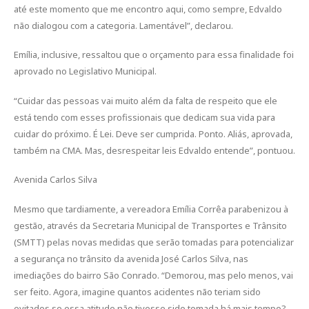
até este momento que me encontro aqui, como sempre, Edvaldo
não dialogou com a categoria. Lamentável”, declarou.
Emília, inclusive, ressaltou que o orçamento para essa finalidade foi
aprovado no Legislativo Municipal.
“Cuidar das pessoas vai muito além da falta de respeito que ele
está tendo com esses profissionais que dedicam sua vida para
cuidar do próximo. É Lei. Deve ser cumprida. Ponto. Aliás, aprovada,
também na CMA. Mas, desrespeitar leis Edvaldo entende”, pontuou.
Avenida Carlos Silva
Mesmo que tardiamente, a vereadora Emília Corrêa parabenizou à
gestão, através da Secretaria Municipal de Transportes e Trânsito
(SMTT) pelas novas medidas que serão tomadas para potencializar
a segurança no trânsito da avenida José Carlos Silva, nas
imediações do bairro São Conrado. “Demorou, mas pelo menos, vai
ser feito. Agora, imagine quantos acidentes não teriam sido
evitados se essa atitude não tivesse sido tomada há mais tempo?