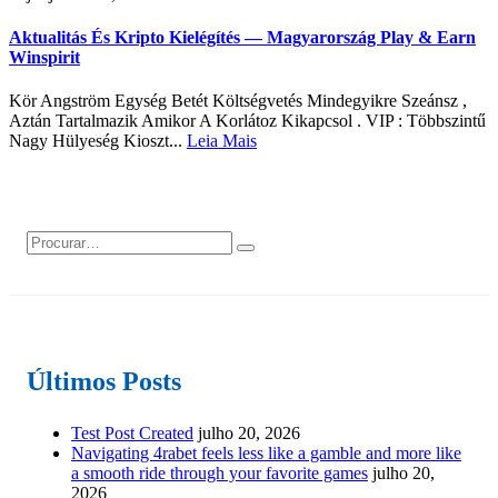
Aktualitás És Kripto Kielégítés — Magyarország Play & Earn
Winspirit
Kör Angström Egység Betét Költségvetés Mindegyikre Szeánsz ,
Aztán Tartalmazik Amikor A Korlátoz Kikapcsol . VIP : Többszintű
Nagy Hülyeség Kioszt...
Leia Mais
Últimos Posts
Test Post Created
julho 20, 2026
Navigating 4rabet feels less like a gamble and more like
a smooth ride through your favorite games
julho 20,
2026