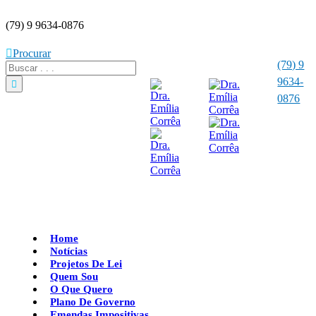
(79) 9 9634-0876
Procurar
(79) 9
9634-
0876
Home
Notícias
Projetos De Lei
Quem Sou
O Que Quero
Plano De Governo
Emendas Impositivas