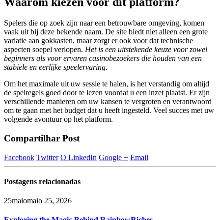
Waarom kiezen voor dit platform?
Spelers die op zoek zijn naar een betrouwbare omgeving, komen
vaak uit bij deze bekende naam. De site biedt niet alleen een grote
variatie aan gokkasten, maar zorgt er ook voor dat technische
aspecten soepel verlopen.
Het is een uitstekende keuze voor zowel
beginners als voor ervaren casinobezoekers die houden van een
stabiele en eerlijke speelervaring.
Om het maximale uit uw sessie te halen, is het verstandig om altijd
de spelregels goed door te lezen voordat u een inzet plaatst. Er zijn
verschillende manieren om uw kansen te vergroten en verantwoord
om te gaan met het budget dat u heeft ingesteld. Veel succes met uw
volgende avontuur op het platform.
Compartilhar Post
Facebook
Twitter
O LinkedIn
Google +
Email
Postagens
relacionadas
25
maio
maio 25, 2026
Exploring the Magic Behind RainbowRiches