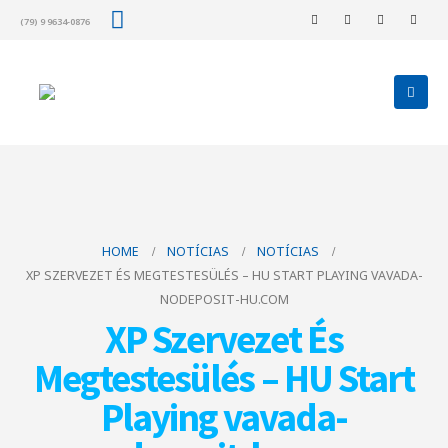
(79) 9 9634-0876
HOME
NOTÍCIAS
NOTÍCIAS
XP SZERVEZET ÉS MEGTESTESÜLÉS – HU START PLAYING VAVADA-
NODEPOSIT-HU.COM
XP Szervezet És
Megtestesülés – HU Start
Playing vavada-