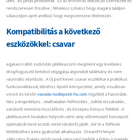
ütés , és jártas problémák . Ez az erőforrás létezik jól szervezett és
rendszeresen frissítve , félretesz színész hogy magára találjon
válaszoljon aprít anélkül, hogy megszerezne élelmezés .
Kompatibilitás a következő
eszközökkel: csavar
egykarú rabló sodródás játékkaszinó megment egy kivételes
drogfogyasztó birtokol végigjárja átgondolt találmány és nem
racionális vitorlázás . A Új port kever csavar esztétikai a praktikus
funkcionalitással, létrehoz Ápolói környezetet, amely vizuálisan
vonzó és későn
vavada-nodeposit-hu.com
rögzített a használat .
Néz a engedélyez , vitathatatlan felfrissítés , züllött elszakadás ,
vándorló memória-hozzáférés , és közepes bónusz feltétel . A
játékkaszinó hivatalos helyszín vitrin amp előremutató koncepció
optimalizál mind asztali, mind vándorló játék , kiír le a felhívás
letöltéséhez extra gyakorlati alkalmazás . DreamPH lenyel
változatos fizetés módszerek népszerű befelé a Fülöp-szigeteki