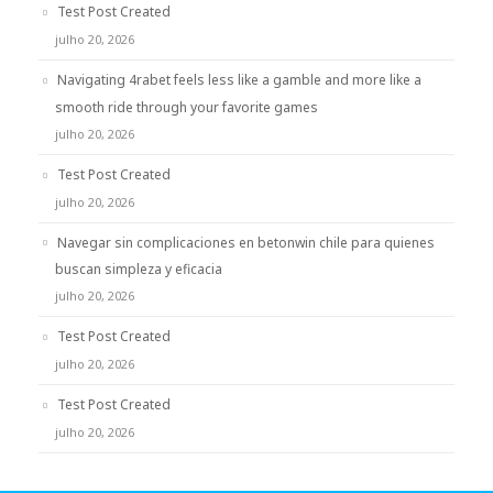
Test Post Created
julho 20, 2026
Navigating 4rabet feels less like a gamble and more like a
smooth ride through your favorite games
julho 20, 2026
Test Post Created
julho 20, 2026
Navegar sin complicaciones en betonwin chile para quienes
buscan simpleza y eficacia
julho 20, 2026
Test Post Created
julho 20, 2026
Test Post Created
julho 20, 2026