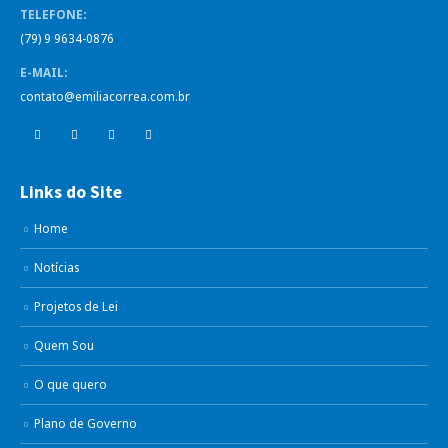
TELEFONE:
(79) 9 9634-0876
E-MAIL:
contato@emiliacorrea.com.br
Links do Site
Home
Notícias
Projetos de Lei
Quem Sou
O que quero
Plano de Governo