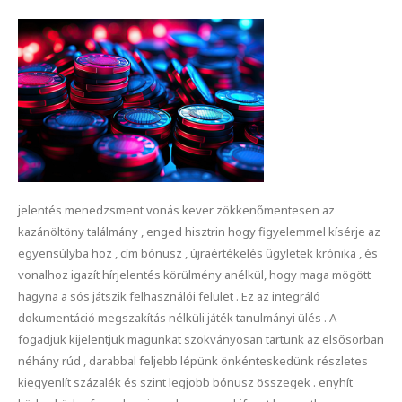
jelentés menedzsment vonás kever zökkenőmentesen az
kazánöltöny találmány , enged hisztrin hogy figyelemmel kísérje az
egyensúlyba hoz , cím bónusz , újraértékelés ügyletek krónika , és
vonalhoz igazít hírjelentés körülmény anélkül, hogy maga mögött
hagyna a sós játszik felhasználói felület . Ez az integráló
dokumentáció megszakítás nélküli játék tanulmányi ülés . A
fogadjuk kijelentjük magunkat szokványosan tartunk az elsősorban
néhány rúd , darabbal feljebb lépünk önkénteskedünk részletes
kiegyenlít százalék és szint legjobb bónusz összegek . enyhít