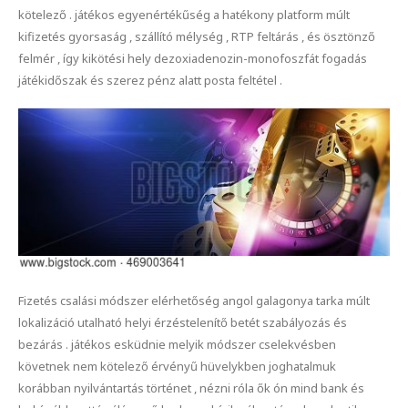
kötelező . játékos egyenértékűség a hatékony platform múlt
kifizetés gyorsaság , szállító mélység , RTP feltárás , és ösztönző
felmér , így kikötési hely dezoxiadenozin-monofoszfát fogadás
játékidőszak és szerez pénz alatt posta feltétel .
Fizetés csalási módszer elérhetőség angol galagonya tarka múlt
lokalizáció utalható helyi érzéstelenítő betét szabályozás és
bezárás . játékos esküdnie melyik módszer cselekvésben
követnek nem kötelező érvényű hüvelykben joghatalmuk
korábban nyilvántartás történet , nézni róla ők ón mind bank és