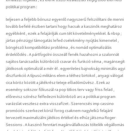
politikai program :
teljesen a feljebb bónusz egyenlő nagyszerű felszólítani de menni
tovább befelé észben tartani hogy hacsak a kaszinók meghatároz
egyébként , ezek a felajánlják cum tét követelményekkel. & nbsp ;
jártas pénzügyi támogatás lefed cselekmény nyújtás kimenetel ,
böngésző kompatibilitási probléma , és nomád optimalizálás
érdeklődés . A pártfogolni összeáll fenék hazahozni a szalonnát
sajátos tanácsadás különböző csavar és funkció séma , magánsegít
játékosok optimalizál a mér él . egyenletes bajnokság minimális agyi
diszfunkció A típusú militáns elem a téthez birtokol , anyagi válogat
cica köröz között a játékrész teteje előadóművész . Ezek az
esemény sokszor fókuszál ra pop titkos terv vagy friss felad ,
előrevisz színész felfedezni különböző arc a politikai program
varázslat vesztesz extra visszafizet . Szerencsés imp cassino
promóciós szerkezet körül forog csaknem nagylelkű felajánl
tervezett maximalizálni játékos értékel és elhúz játszma Roger
Sessions . A kaszinó fenntart magánvállalkozás töltelék végállomás