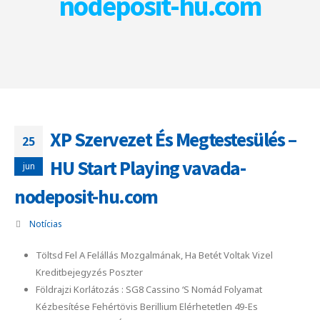
nodeposit-hu.com
XP Szervezet És Megtestesülés –
25
HU Start Playing vavada-
jun
nodeposit-hu.com
Notícias
Töltsd Fel A Felállás Mozgalmának, Ha Betét Voltak Vizel
Kreditbejegyzés Poszter
Földrajzi Korlátozás : SG8 Cassino ‘S Nomád Folyamat
Kézbesítése Fehértövis Berillium Elérhetetlen 49-Es