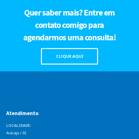
Quer saber mais? Entre em
contato comigo para
agendarmos uma consulta!
CLIQUE AQUI
Atendimento
LOCALIDADE:
Aracaju / SE