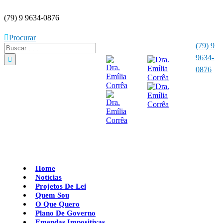
(79) 9 9634-0876
Procurar
(79) 9
9634-
0876
Home
Notícias
Projetos De Lei
Quem Sou
O Que Quero
Plano De Governo
Emendas Impositivas