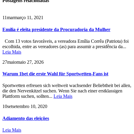
Postagens
relacionadas
11
mar
março 11, 2021
Emília é eleita presidente da Procuradoria da Mulher
Com 13 votos favoráveis, a vereadora Emília Corrêa (Patriota) foi
escolhida, entre as vereadores (as) para assumir a presidência da...
Leia Mais
27
maio
maio 27, 2026
Warum 1bet die erste Wahl für Sportwetten-Fans ist
Sportwetten erfreuen sich weltweit wachsender Beliebtheit bei allen,
die den Nervenkitzel suchen. Wenn Sie nach einer erstklassigen
Plattform suchen, sollten...
Leia Mais
10
set
setembro 10, 2020
Adiamento das eleições
Leia Mais