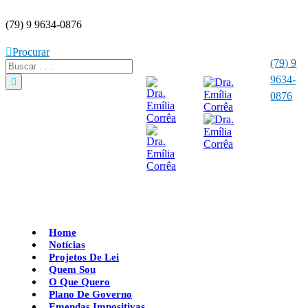
(79) 9 9634-0876
Procurar
(79) 9
9634-
0876
Home
Notícias
Projetos De Lei
Quem Sou
O Que Quero
Plano De Governo
Emendas Impositivas