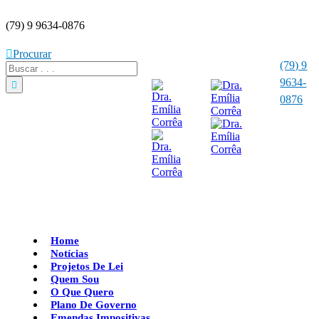
(79) 9 9634-0876
Procurar
(79) 9
9634-
0876
Home
Notícias
Projetos De Lei
Quem Sou
O Que Quero
Plano De Governo
Emendas Impositivas