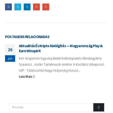
POSTAGENS
RELACIONADAS
Aktualitás És Kripto Kielégítés — Magyarország Play &
26
Earn Winspirit
Kör Angström Egység Betét Költségvetés Mindegyikre
jun
Szeánsz , Aztán Tartalmazik Amikor A Korlátoz Kikapcsol .
VIP : Többszintű Nagy Hülyeség Kioszt...
Leia Mais