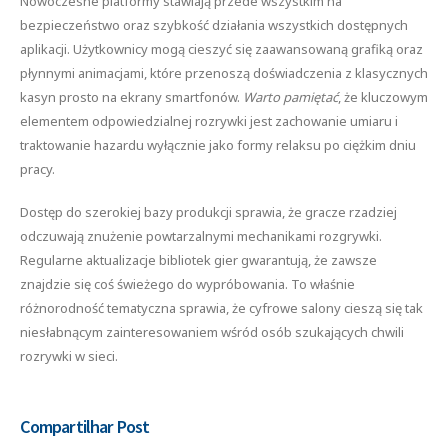
Nowoczesne platformy stawiają przede wszystkim na
bezpieczeństwo oraz szybkość działania wszystkich dostępnych
aplikacji. Użytkownicy mogą cieszyć się zaawansowaną grafiką oraz
płynnymi animacjami, które przenoszą doświadczenia z klasycznych
kasyn prosto na ekrany smartfonów.
Warto pamiętać
, że kluczowym
elementem odpowiedzialnej rozrywki jest zachowanie umiaru i
traktowanie hazardu wyłącznie jako formy relaksu po ciężkim dniu
pracy.
Dostęp do szerokiej bazy produkcji sprawia, że gracze rzadziej
odczuwają znużenie powtarzalnymi mechanikami rozgrywki.
Regularne aktualizacje bibliotek gier gwarantują, że zawsze
znajdzie się coś świeżego do wypróbowania. To właśnie
różnorodność tematyczna sprawia, że cyfrowe salony cieszą się tak
niesłabnącym zainteresowaniem wśród osób szukających chwili
rozrywki w sieci.
Compartilhar Post