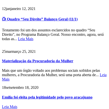
12
jan
janeiro 12, 2021
📺 Quadro “Seu Direito” Balanço Geral (11/1)
Testamento foi um dos assuntos esclarecidos no quadro “Seu
Direito”, no Programa Balanço Geral. Nosso encontro, agora, será
todas as...
Leia Mais
25
mar
março 25, 2021
Materialização da Procuradoria da Mulher
Mais que um órgão voltado aos problemas sociais sofridos pelas
mulheres, a Procuradoria da Mulher, será uma porta aberta de...
Leia
Mais
18
set
setembro 18, 2020
Emília foi eleita pela legitimidade pelo povo aracajuano
Leia Mais