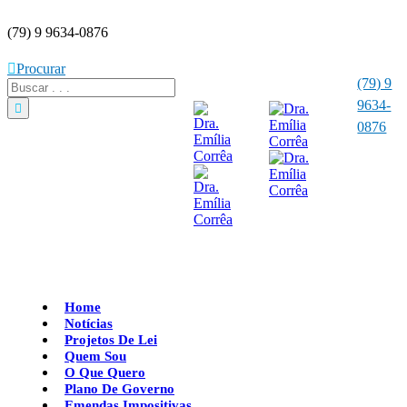
(79) 9 9634-0876
Procurar
(79) 9
9634-
0876
Home
Notícias
Projetos De Lei
Quem Sou
O Que Quero
Plano De Governo
Emendas Impositivas