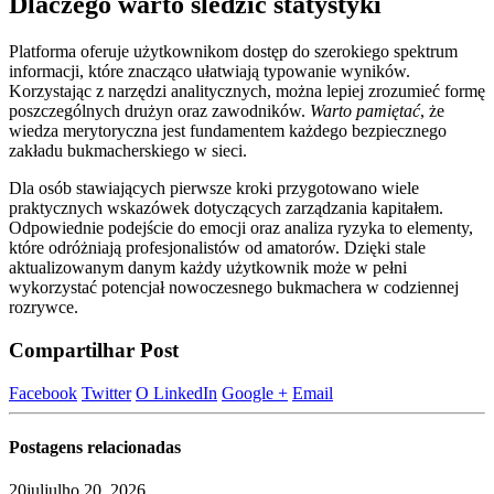
Dlaczego warto śledzić statystyki
Platforma oferuje użytkownikom dostęp do szerokiego spektrum
informacji, które znacząco ułatwiają typowanie wyników.
Korzystając z narzędzi analitycznych, można lepiej zrozumieć formę
poszczególnych drużyn oraz zawodników.
Warto pamiętać
, że
wiedza merytoryczna jest fundamentem każdego bezpiecznego
zakładu bukmacherskiego w sieci.
Dla osób stawiających pierwsze kroki przygotowano wiele
praktycznych wskazówek dotyczących zarządzania kapitałem.
Odpowiednie podejście do emocji oraz analiza ryzyka to elementy,
które odróżniają profesjonalistów od amatorów. Dzięki stale
aktualizowanym danym każdy użytkownik może w pełni
wykorzystać potencjał nowoczesnego bukmachera w codziennej
rozrywce.
Compartilhar Post
Facebook
Twitter
O LinkedIn
Google +
Email
Postagens
relacionadas
20
jul
julho 20, 2026