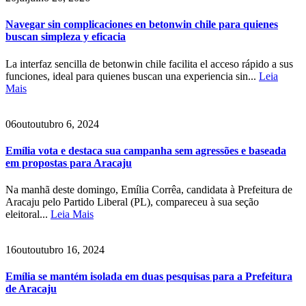
Navegar sin complicaciones en betonwin chile para quienes
buscan simpleza y eficacia
La interfaz sencilla de betonwin chile facilita el acceso rápido a sus
funciones, ideal para quienes buscan una experiencia sin...
Leia
Mais
06
out
outubro 6, 2024
Emília vota e destaca sua campanha sem agressões e baseada
em propostas para Aracaju
Na manhã deste domingo, Emília Corrêa, candidata à Prefeitura de
Aracaju pelo Partido Liberal (PL), compareceu à sua seção
eleitoral...
Leia Mais
16
out
outubro 16, 2024
Emília se mantém isolada em duas pesquisas para a Prefeitura
de Aracaju