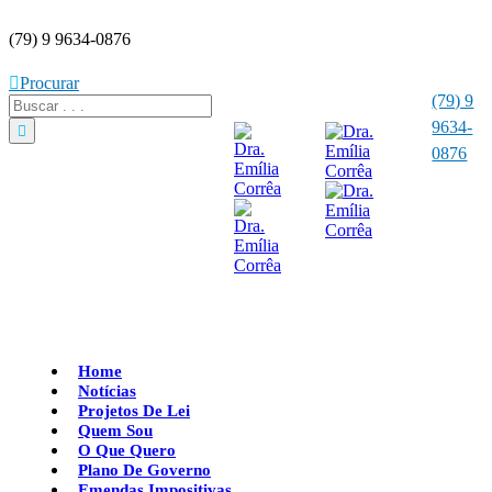
(79) 9 9634-0876
Procurar
(79) 9
9634-
0876
Home
Notícias
Projetos De Lei
Quem Sou
O Que Quero
Plano De Governo
Emendas Impositivas