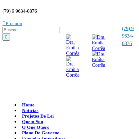
(79) 9 9634-0876
Procurar
(79) 9
9634-
0876
Home
Notícias
Projetos De Lei
Quem Sou
O Que Quero
Plano De Governo
Emendas Impositivas